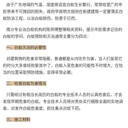
由于广东地域的气温、湿度很适宜白蚁生长繁衍，常常给宽广的市
民带来不可挽回的损失，政府早就明文规则在新建建筑一定要落实白
蚁防治工程，以治白蚁损伤，防患于已然。
南沙专业治白蚁机构的陈师傅整理相关资料，提示市民需求记住的
白蚁的学问，白蚁预防和灭治通常主要分为四点：
一、白蚁灭治的必要性
对建筑物的危害非常隐蔽，普通都是从内往外为害，当人们呈现它
的时分大多曾经
败絮其中
了，白蚁入室危害的可能性不时增大，在恰
当的位置采取预防措施，显得非常必要。
二、检查白蚁为害情况
只需经过有相当长阅历的白蚁的专业技术人员的认真检查后，才会
发现早期危害的白蚁。专业技术人员将对贵处实行细致全面的实地调
查，对发作白蚁危害度，抓住重点对症下药。
三、施工材料