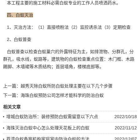
本工程主要的施工材料必需白蚁专业的工作人员喷洒药水。
四、白蚁灭治
1、灭治方法：（1）直接
喷粉法
（2）监控诱杀法（3）定期检查
2、白蚁普查
白蚁普查以检查白蚁巢穴的外露特征为主，如排泄物、分群孔，分
群孔，吸水线，蚁路等，建筑物的白蚁检查重点位置：木门框、木路
踢脚、木墙裙等
木质结构
；首层墙角，楼梯底部等。
上一篇：
越秀灭除白蚁所防白蚁处理主要在以下几个步骤
下一篇：
海珠白蚁预防公司怎样才能科学的防治白蚁
相关文章
增城白蚁防治所：装修预防白蚁需留意以下六点
2022/10/18
海珠灭治白蚁中心怎么处理天花板上的白蚁
2022/11/12
荔湾白蚁备案机构家庭室内防治白蚁的方法
2022/12/07