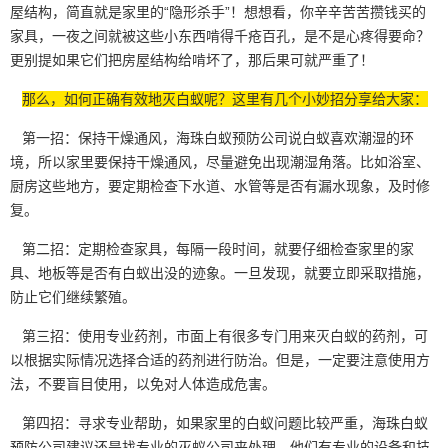
屋结构，简直就是家里的“隐形杀手”！想想看，你辛辛苦苦攒钱买的
家具，一夜之间就被这些小东西啃得
千疮百孔
，是不是心疼得要命？
更别提如果它们把房屋结构给啃坏了，那后果可就严重了！
那么，如何正确有效地灭白蚁呢？这里有几个小妙招分享给大家：
第一招：保持干燥通风，海珠白蚁预防公司说白蚁喜欢潮湿的环
境，所以家里要保持干燥通风，尽量避免出现
潮湿角落
。比如浴室、
厨房这些地方，要定期检查下水道、水管等是否有漏水现象，及时修
复。
第二招：定期检查家具，每隔一段时间，就要仔细检查家里的家
具、地板等是否有白蚁出没的迹象。一旦发现，就要立即采取措施，
防止它们继续繁殖。
第三招：使用专业药剂，市面上有很多专门用来灭白蚁的药剂，可
以根据实际情况选择合适的药剂进行防治。但是，一定要注意使用方
法，不要盲目使用，以免对人体造成危害。
第四招：寻求专业帮助，如果家里的
白蚁问题
比较严重，海珠白蚁
预防公司建议还是找专业的灭蚁公司来处理。他们有专业的设备和技