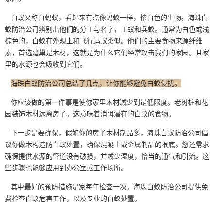
白蚁又称白蚂蚁，看起来有点像蚂蚁一样，惨白色的生物。海珠白
蚁防治公司辨别出他们的分工与名字，工蚁和兵蚁。通常为白色或浅
棕色的，白蚁在外观上和飞行蚂蚁类似。他们的
主要食物
来源纤维
素，首选建巢是木材，这就是为什么它们经常攻击我们的家园。且家
里的水源也会吸收到它们。
海珠白蚁防治公司总结了几点，让你能够避免白蚁侵扰。
你应该做的第一件事是使你家里木材减少到最低限度。老树桩和花
园装饰木材远离房子。这意味着消弭潜在的白蚁的食物。
下一步是要确保，假如你的房子木材制品多，海珠白蚁防治公司倡
议你做木构造
防白蚁
处置，确保混凝土或金属制品的根底。您还需求
确保提供水源的管道没有破损，并减少湿度，恰当的通气和引流。这
些步骤也能够应用到办公室或工作场所。
其中最好的预防措施是家每年检查一次。海珠白蚁防治公司提供免
费检查白蚁危害工作，以及专业的白蚁处置。