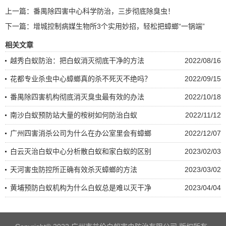
上一篇：
番禺除四害中心科学防治，三步彻底除臭虫！
下一篇：
增城控制病媒生物所3个实用妙招，轻松把蟑螂“一锅端”
相关文章
越秀白蚁防治：把白蚁消灭彻底干净的方法
2022/08/16
花都专业杀虫中心蟑螂真的杀不死灭不绝吗？
2022/09/15
番禺除四害机构彻底消灭臭虫最有效的办法
2022/10/18
南沙白蚁预防站大量的桉树如何防治白蚁
2022/11/12
广州四害消杀公司为什么在办公室里会有蟑螂
2022/12/07
白云灭​治白蚁中心分析散白蚁和家白蚁的区别
2023/02/03
天河害虫防控所正确有效杀灭蟑螂的方法
2023/03/02
黄埔预防白蚁机构为什么白蚁总是难以灭干净
2023/04/04